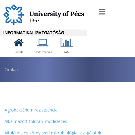
Ugrás
a
Innocapit
tartalomra
menü
INFORMATIKAI IGAZGATÓSÁG
Főoldal
Informatika
TAMF
Morzsa
Címlap
Agrobaktérium rezisztencia
Alkalmazott földtani modellezés
Általános és környezeti mikrobiológiai vizsgálatok