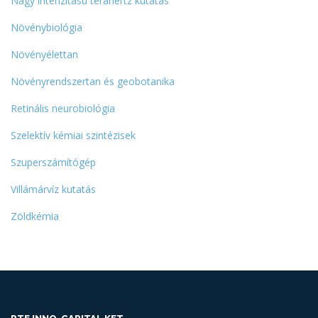
Nagy intenzitású terahertz kutatás
Növénybiológia
Növényélettan
Növényrendszertan és geobotanika
Retinális neurobiológia
Szelektív kémiai szintézisek
Szuperszámítógép
Villámárvíz kutatás
Zöldkémia