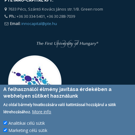
PTE INNO-CAPITAL KFT.
7633 Pécs, Szántó Kovács János str.1/B. Green room
Ph.:
+36 30 334-5401, +36 30 288-7039
Email:
innocapital@pte.hu
A felhasználói élmény javítása érdekében a
webhelyen sütiket használunk
Az oldal bármely hivatkozására való kattintással hozzájárul a sütik
More info
létrehozásához.
Analitikai célú sütik
SIMPLESAMLPHP AUTH STATUS
Marketing célú sütik