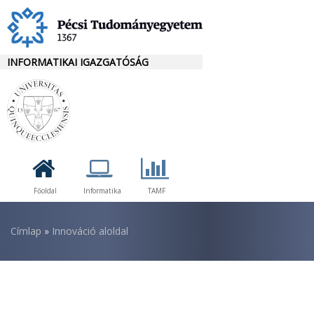
Ugrás
a
tartalomra
INFORMATIKAI IGAZGATÓSÁG
Főoldal
Informatika
TAMF
Morzsa
Címlap
Innováció aloldal