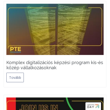
Komplex digitalizációs képzési program kis-és
közép vállalkozásoknak
Tovább