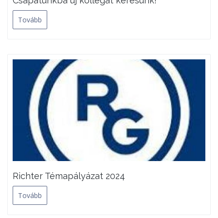
Csapatunkba új kollégát keresünk!
Tovább
Richter Témapályázat 2024
Tovább