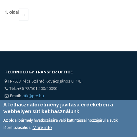
Oldalszámozás
1. oldal
Következő
››
oldal
TECHNOLOGY TRANSFER OFFICE
H-7633 Pécs Szántó Kovács János u. 1/B.
Tel.:
+36-72/501-500/20030
Email:
kttk@pte.hu
A felhasználói élmény javítása érdekében a
webhelyen sütiket használunk
Az oldal bármely hivatkozására való kattintással hozzájárul a sütik
More info
létrehozásához.