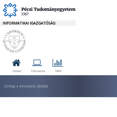
Ugrás
a
tartalomra
INFORMATIKAI IGAZGATÓSÁG
Főoldal
Informatika
TAMF
Morzsa
Címlap
Innováció aloldal