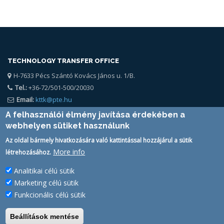
TECHNOLOGY TRANSFER OFFICE
H-7633 Pécs Szántó Kovács János u. 1/B.
Tel.:
+36-72/501-500/20030
Email:
kttk@pte.hu
A felhasználói élmény javítása érdekében a
webhelyen sütiket használunk
Az oldal bármely hivatkozására való kattintással hozzájárul a sütik
More info
létrehozásához.
Analitikai célú sütik
FELHASZNÁLÓ
Marketing célú sütik
PTE Login
Funkcionális célú sütik
Beállítások mentése