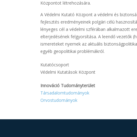
Központot létrehozására.
A Védelmi Kutató Központ a védelmi és biztonság
fejlesztés eredményeinek polgári célú hasznosítá
lényeges cél a védelmi szférában alkalmazott er
elterjedésének felgyorsítása. A leendő vezetők (h
ismereteket nyernek az aktuális biztonságpolitik
egyéb geopolitikai problémákról.
Kutatócsoport
Védelmi Kutatások Központ
Innováció Tudományterület
Társadalomtudományok
Orvostudományok