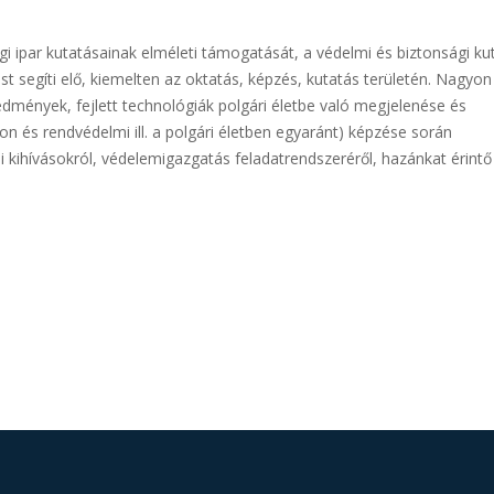
i ipar kutatásainak elméleti támogatását, a védelmi és biztonsági ku
st segíti elő, kiemelten az oktatás, képzés, kutatás területén. Nagyon
edmények, fejlett technológiák polgári életbe való megjelenése és
on és rendvédelmi ill. a polgári életben egyaránt) képzése során
ai kihívásokról, védelemigazgatás feladatrendszeréről, hazánkat érintő