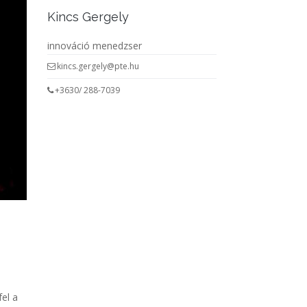
Kincs Gergely
innováció menedzser
kincs.gergely@pte.hu
+3630/ 288-7039
e
fel a