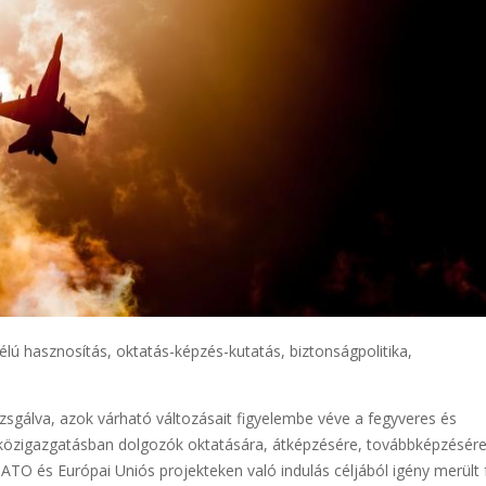
célú hasznosítás, oktatás-képzés-kutatás, biztonságpolitika,
zsgálva, azok várható változásait figyelembe véve a fegyveres és
 a közigazgatásban dolgozók oktatására, átképzésére, továbbképzésér
NATO és Európai Uniós projekteken való indulás céljából igény merült 