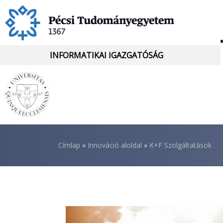
Ugrás
a
tartalomra
INFORMATIKAI IGAZGATÓSÁG
Morzsa
Címlap
Innováció aloldal
K+F Szolgáltatások