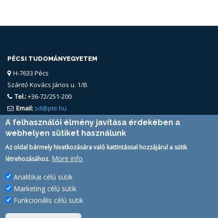
PÉCSI TUDOMÁNYEGYETEM
H-7633 Pécs
Szántó Kovács János u. 1/B.
Tel.:
+36-72/251-200
Email:
sd@pte.hu
A felhasználói élmény javítása érdekében a
webhelyen sütiket használunk
Az oldal bármely hivatkozására való kattintással hozzájárul a sütik
More info
létrehozásához.
Analitikai célú sütik
FELHASZNÁLÓ
Marketing célú sütik
PTE Login
Funkcionális célú sütik