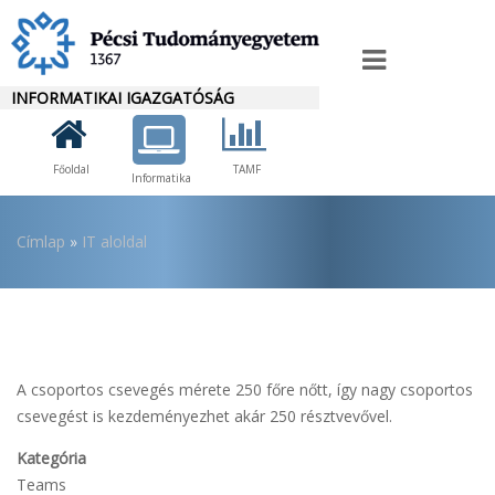
Ugrás
a
IT
tartalomra
INFORMATIKAI IGAZGATÓSÁG
Menü
Főoldal
TAMF
Informatika
Morzsa
Címlap
IT aloldal
A csoportos csevegés mérete 250 főre nőtt, így nagy csoportos
csevegést is kezdeményezhet akár 250 résztvevővel.
Kategória
Teams