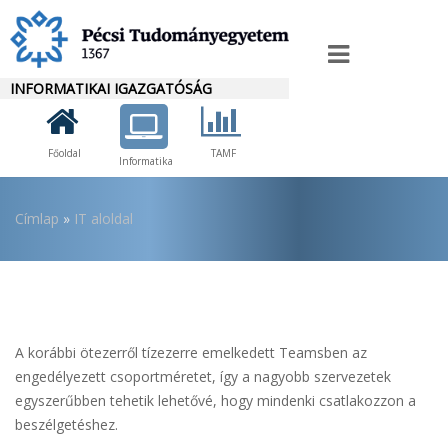
Ugrás
a
IT
tartalomra
INFORMATIKAI IGAZGATÓSÁG
Menü
Főoldal
TAMF
Informatika
Morzsa
Címlap
IT aloldal
A korábbi ötezerről tízezerre emelkedett Teamsben az
engedélyezett csoportméretet, így a nagyobb szervezetek
egyszerűbben tehetik lehetővé, hogy mindenki csatlakozzon a
beszélgetéshez.