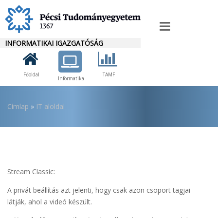
Ugrás
a
IT
tartalomra
INFORMATIKAI IGAZGATÓSÁG
Menü
Főoldal
TAMF
Informatika
Morzsa
Címlap
IT aloldal
Stream Classic:
A privát beállítás azt jelenti, hogy csak azon csoport tagjai
látják, ahol a videó készült.