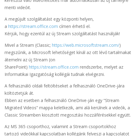
keresztül való videófeltöltés már automatikusan az új tárhelyre
menti videóit.
A megújult szolgáltatást egy központi helyen,
a
https://stream.office.com
címen érhető el.
Kérjük, hogy ezentúl az új Stream szolgáltatást használják!
Mivel a Stream (Classic;
https://web.microsoftstream.com/
)
megszűnik, a Microsoft lehetőséget kínál az ott lévő tartalmakat
átemelni az új Stream (on
SharePoint)
https://stream.office.com
rendszerbe, melyet az
Informatikai Igazgatóság kollégái tudnak elvégezni.
A felhasználó oldali feltöltéseket a felhasználó OneDrive-jára
költöztetjük át.
Ebben az esetben a felhasználó OneDrive-ján egy “Stream
Migrated Videos” mappa keletkezik, ami alá kerülnek a videók, a
Classic Streamben kiosztott megosztási hozzáférésekkel együtt.
Az MS 365 csoporthoz, valamint a Stream csoportokhoz
tartozó videókkal kapcsolatban kollégánk felveszi a kapcsolatot