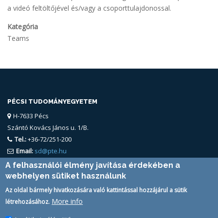
a videó feltöltőjével és/vagy a csoporttulajdonossal.
Kategória
Teams
PÉCSI TUDOMÁNYEGYETEM
H-7633 Pécs
Szántó Kovács János u. 1/B.
Tel.:
+36-72/251-200
Email:
sd@pte.hu
A felhasználói élmény javítása érdekében a
webhelyen sütiket használunk
Az oldal bármely hivatkozására való kattintással hozzájárul a sütik
More info
létrehozásához.