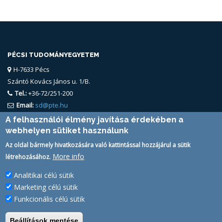
PÉCSI TUDOMÁNYEGYETEM
H-7633 Pécs
Szántó Kovács János u. 1/B.
Tel.:
+36-72/251-200
Email:
sd@pte.hu
A felhasználói élmény javítása érdekében a
webhelyen sütiket használunk
Az oldal bármely hivatkozására való kattintással hozzájárul a sütik
More info
létrehozásához.
Analitikai célú sütik
FELHASZNÁLÓ
Marketing célú sütik
PTE Login
Funkcionális célú sütik
Beállítások mentése