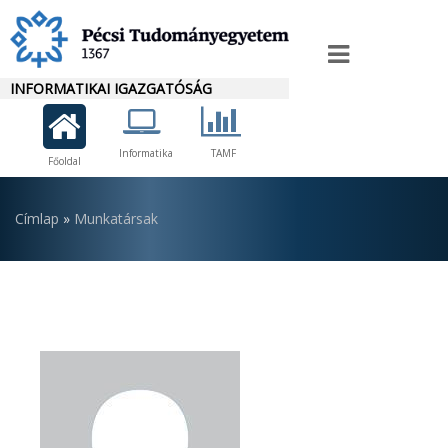
Ugrás
a
Igazgató
tartalomra
INFORMATIKAI IGAZGATÓSÁG
menü
Informatika
TAMF
Főoldal
Morzsa
Címlap
Munkatársak