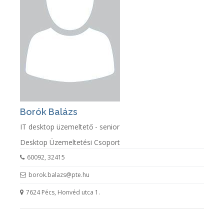
Borók Balázs
IT desktop üzemeltető - senior
Desktop Üzemeltetési Csoport
60092, 32415
borok.balazs@pte.hu
7624 Pécs, Honvéd utca 1.