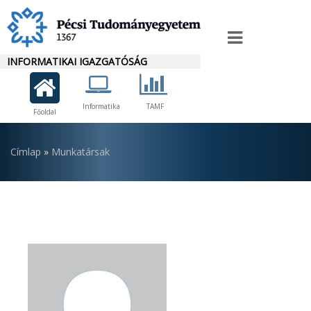
Ugrás
a
Igazgató
tartalomra
INFORMATIKAI IGAZGATÓSÁG
menü
Informatika
TAMF
Főoldal
Morzsa
Címlap
Munkatársak