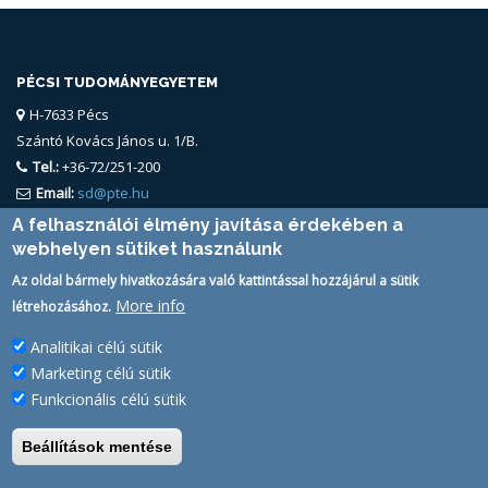
PÉCSI TUDOMÁNYEGYETEM
H-7633 Pécs
Szántó Kovács János u. 1/B.
Tel.:
+36-72/251-200
Email:
sd@pte.hu
A felhasználói élmény javítása érdekében a
webhelyen sütiket használunk
Az oldal bármely hivatkozására való kattintással hozzájárul a sütik
More info
létrehozásához.
Analitikai célú sütik
FELHASZNÁLÓ
Marketing célú sütik
PTE Login
Funkcionális célú sütik
Beállítások mentése
Pécsi Tudományegyetem | Kancellária | Informatikai