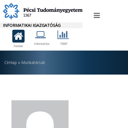
Ugrás
a
Igazgató
tartalomra
INFORMATIKAI IGAZGATÓSÁG
menü
Informatika
TAMF
Főoldal
Morzsa
Címlap
Munkatársak