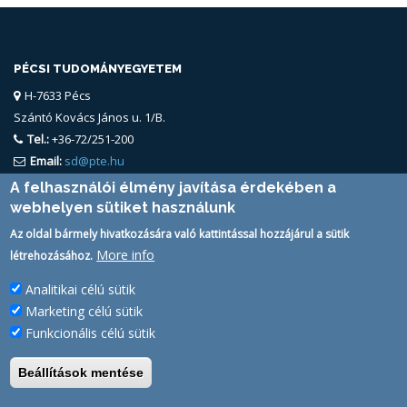
PÉCSI TUDOMÁNYEGYETEM
H-7633 Pécs
Szántó Kovács János u. 1/B.
Tel.:
+36-72/251-200
Email:
sd@pte.hu
A felhasználói élmény javítása érdekében a
webhelyen sütiket használunk
Az oldal bármely hivatkozására való kattintással hozzájárul a sütik
More info
létrehozásához.
Analitikai célú sütik
FELHASZNÁLÓ
Marketing célú sütik
PTE Login
Funkcionális célú sütik
Beállítások mentése
Pécsi Tudományegyetem | Kancellária | Informatikai