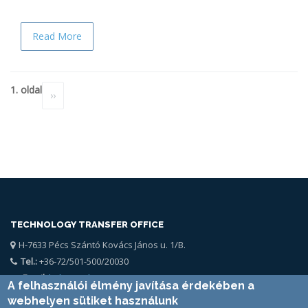
Read More
Oldalszámozás
1. oldal
Következő
››
oldal
TECHNOLOGY TRANSFER OFFICE
H-7633 Pécs Szántó Kovács János u. 1/B.
Tel.:
+36-72/501-500/20030
Email:
kttk@pte.hu
A felhasználói élmény javítása érdekében a
webhelyen sütiket használunk