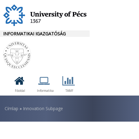
Ugrás
a
tartalomra
INFORMATIKAI IGAZGATÓSÁG
Főoldal
Informatika
TAMF
Morzsa
Címlap
Innovation Subpage