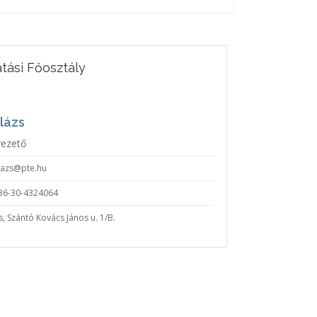
atási Főosztály
alázs
vezető
alazs@pte.hu
36-30-4324064
, Szántó Kovács János u. 1/B.