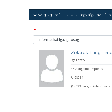
Az Igazgatóság szervezeti egységei az alábbi
Zolarek-Lang Tím
igazgató
zlang.timea@pte.hu
68584
7633 Pécs, Szántó Kovács J