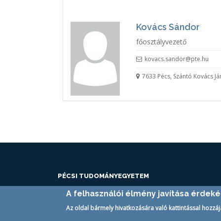
Kovács Sándor
főosztályvezető
kovacs.sandor@pte.hu
7633 Pécs, Szántó Kovács Ján
PÉCSI TUDOMÁNYEGYETEM
H-7633 Pécs
A felhasználói élmény javítása érdek
Szántó Kovács János u. 1/B.
Az oldal bármely hivatkozására való kattintással hozzáj
Tel.:
+36-72/251-200