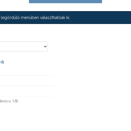
 legördülő menüben választhatóak ki.
ea
ános u. 1/B.