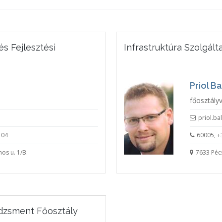
s Fejlesztési
Infrastruktúra Szolgált
Priol B
főosztály
priol.b
104
60005, +
os u. 1/B.
7633 Pécs
dzsment Főosztály