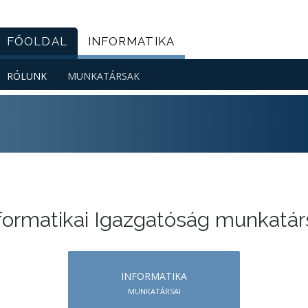
FŐOLDAL
INFORMATIKA
Főmenü
RÓLUNK
MUNKATÁRSAK
Igazgatóság
menü
formatikai Igazgatóság munkatár
INFORMATIKA
MUNKATÁRSAI