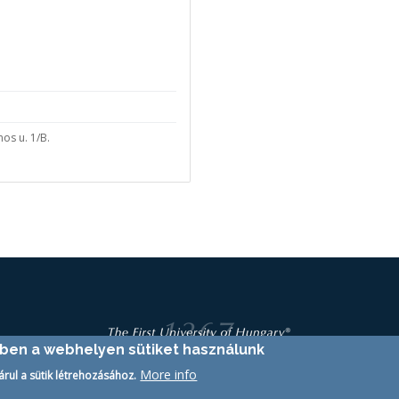
os u. 1/B.
ében a webhelyen sütiket használunk
More info
árul a sütik létrehozásához.