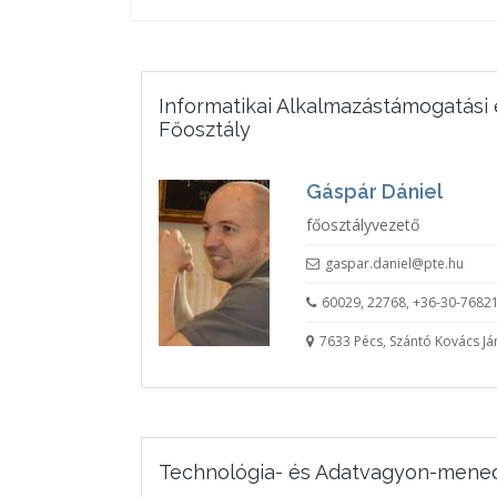
Informatikai Alkalmazástámogatási é
Főosztály
Gáspár Dániel
főosztályvezető
gaspar.daniel@pte.hu
60029, 22768, +36-30-7682
7633 Pécs, Szántó Kovács Ján
Technológia- és Adatvagyon-mene