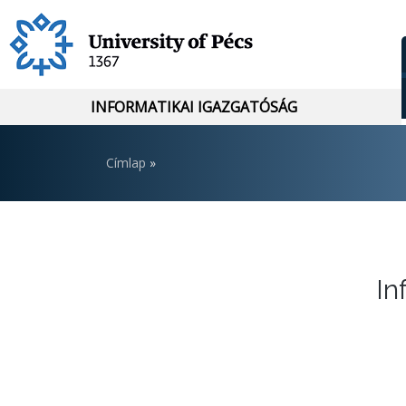
Ugrás
a
tartalomra
INFORMATIKAI IGAZGATÓSÁG
Morzsa
Címlap
In