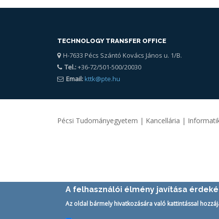
TECHNOLOGY TRANSFER OFFICE
H-7633 Pécs Szántó Kovács János u. 1/B.
Tel.:
+36-72/501-500/20030
Email:
kttk@pte.hu
Pécsi Tudományegyetem | Kancellária | Informatik
A felhasználói élmény javítása érdek
Az oldal bármely hivatkozására való kattintással hozzáj