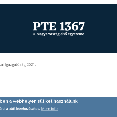
ai Igazgatóság 2021.
ében a webhelyen sütiket használunk
More info
árul a sütik létrehozásához.