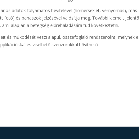
lános adatok folyamatos bevitelével (hőmérséklet, vérnyomás), más
ett fotó) és panaszok jelzésével valósítja meg. További kiemelt jelent
, ami alapján a betegség előrehaladására tud következtetni.
lemeit és működését veszi alapul, összefoglaló rendszerként, melynek 
pplikációkkal és viselhető szenzorokkal bővíthető.