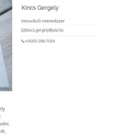
Kincs Gergely
innováció menedzser
kincs.gergely@pte.hu
+3630/ 288-7039
ely
t
elni.
ét,