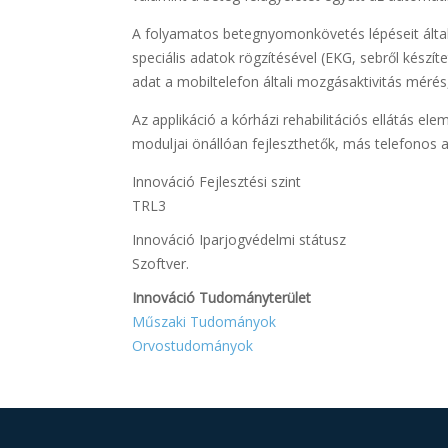
A folyamatos betegnyomonkövetés lépéseit álta
speciális adatok rögzítésével (EKG, sebről készít
adat a mobiltelefon általi mozgásaktivitás mérés
Az applikáció a kórházi rehabilitációs ellátás e
moduljai önállóan fejleszthetők, más telefonos a
Innováció Fejlesztési szint
TRL3
Innováció Iparjogvédelmi státusz
Szoftver.
Innováció Tudományterület
Műszaki Tudományok
Orvostudományok