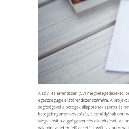
A szív,-és érrendszeri (CV) megbetegedéseket, b
egészségügyi ellátórendszer számára. A projekt s
segítségével a betegek állapotának szoros és 
betegek nyomonkövetését, életmódjának optimali
Megvalósítja a gyógyszerelés ellenőrzését, az orv
valamint a beteg felügyeletét együtt az automati