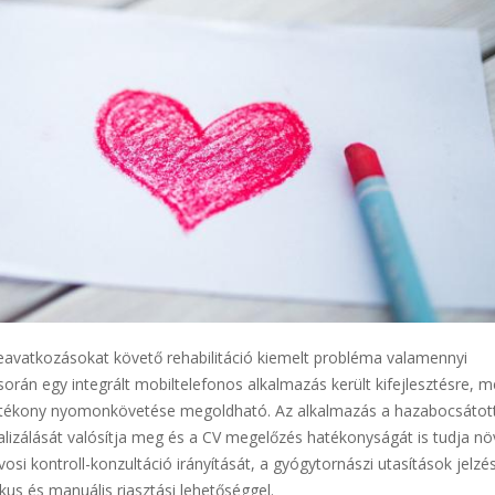
eavatkozásokat követő rehabilitáció kiemelt probléma valamennyi
orán egy integrált mobiltelefonos alkalmazás került kifejlesztésre, m
hatékony nyomonkövetése megoldható. Az alkalmazás a hazabocsátot
zálását valósítja meg és a CV megelőzés hatékonyságát is tudja növ
osi kontroll-konzultáció irányítását, a gyógytornászi utasítások jelzés
kus és manuális riasztási lehetőséggel.