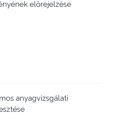
ényének előrejelzése
mos anyagvizsgálati
lesztése