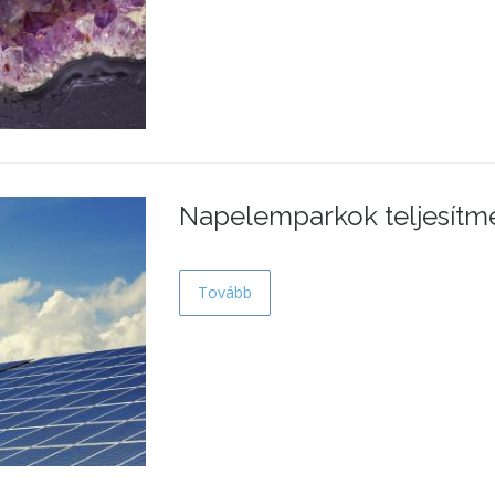
Napelemparkok teljesítm
Tovább