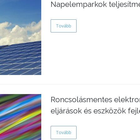
Napelemparkok teljesítm
Tovább
Roncsolásmentes elektro
eljárások és eszközök fej
Tovább