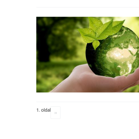
Oldalszámozás
1. oldal
Következő
››
oldal