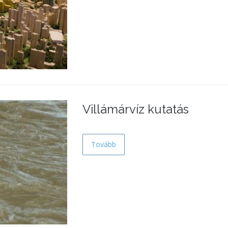
Villámárvíz kutatás
Tovább