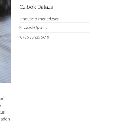
Czibók Balázs
innováció menedzser
czibok@pte.hu
+36 30 925 5619
ból
a
kus
abadon