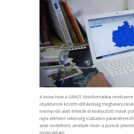
A know-how a GRASS térinformatikai rendszerre ép
objektumok közötti időtávolság meghatározásá
mennyi idő alatt érhetők el kiválasztott másik p
rajta elérhető sebesség szabadon paraméterezhe
adat rendelhető, amelyek révén a pontok jelentő
módosítható.