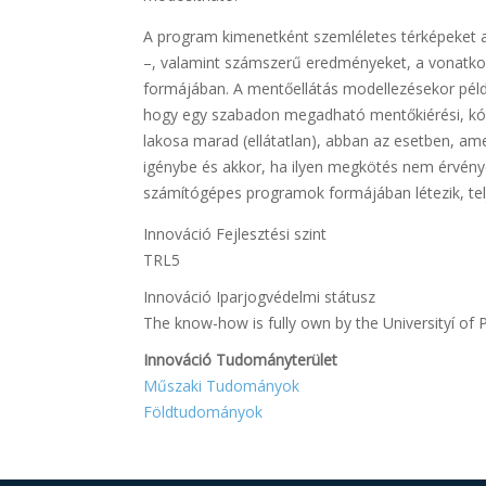
A program kimenetként szemléletes térképeket a
–, valamint számszerű eredményeket, a vonatko
formájában. A mentőellátás modellezésekor példá
hogy egy szabadon megadható mentőkiérési, kórhá
lakosa marad (ellátatlan), abban az esetben, am
igénybe és akkor, ha ilyen megkötés nem érvény
számítógépes programok formájában létezik, tel
Innováció Fejlesztési szint
TRL5
Innováció Iparjogvédelmi státusz
The know-how is fully own by the Universityí of 
Innováció Tudományterület
Műszaki Tudományok
Földtudományok