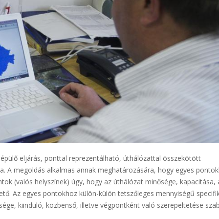
ülő eljárás, ponttal reprezentálható, úthálózattal összekötött
ra. A megoldás alkalmas annak meghatározására, hogy egyes pontok
ontok (valós helyszínek) úgy, hogy az úthálózat minősége, kapacitása, 
tő. Az egyes pontokhoz külön-külön tetszőleges mennyiségű specifi
sége, kiinduló, közbenső, illetve végpontként való szerepeltetése sz