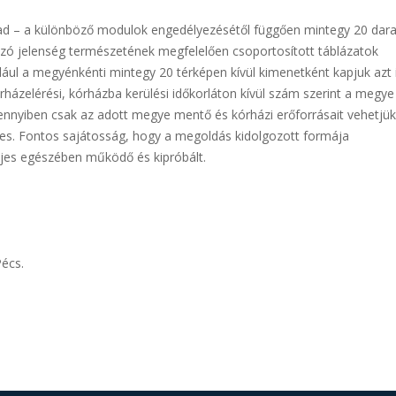
d – a különböző modulok engedélyezésétől függően mintegy 20 dar
zó jelenség természetének megfelelően csoportosított táblázatok
ul a megyénkénti mintegy 20 térképen kívül kimenetként kapjuk azt i
zelérési, kórházba kerülési időkorláton kívül szám szerint a megye
ennyiben csak az adott megye mentő és kórházi erőforrásait vehetjük
es. Fontos sajátosság, hogy a megoldás kidolgozott formája
jes egészében működő és kipróbált.
Pécs.