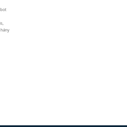
abot
s,
 hány